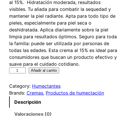
al 15%. Hidratación moderada, resultados
visibles. Tu aliada para combatir la sequedad y
mantener la piel radiante. Apta para todo tipo de
pieles, especialmente para piel seca o
deshidratada. Aplica diariamente sobre la piel
limpia para resultados óptimos. Seguro para toda
la familia: puede ser utilizada por personas de
todas las edades. Esta crema al 15% es ideal para
consumidores que buscan un producto efectivo y
suave para el cuidado cotidiano.
H
Añadir al carrito
-
1
Category:
Humectantes
5
Brands:
Cremas
, 
Productos de humectación
c
Descripción
o
n
Valoraciones (0)
2
5