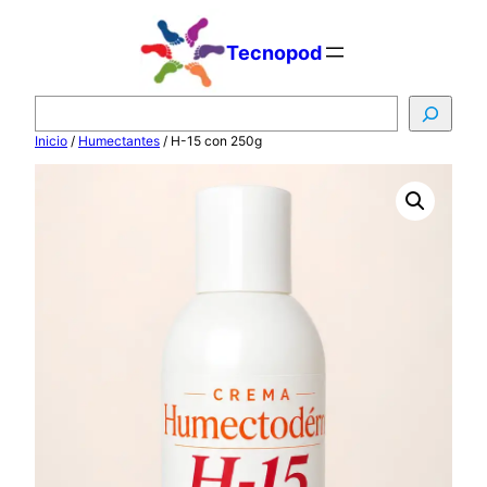
Saltar
al
Tecnopod
contenido
B
u
Inicio
/
Humectantes
/ H-15 con 250g
s
c
a
r