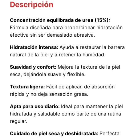
Descripción
0
g
c
Concentración equilibrada de urea (15%):
a
Fórmula diseñada para proporcionar hidratación
n
efectiva sin ser demasiado abrasiva.
t
Hidratación intensa:
Ayuda a restaurar la barrera
i
natural de la piel y a retener la humedad.
d
a
Suavidad y confort:
Mejora la textura de la piel
d
seca, dejándola suave y flexible.
Textura ligera:
Fácil de aplicar, de absorción
rápida y no deja sensación grasa.
Apta para uso diario:
Ideal para mantener la piel
hidratada y saludable como parte de una rutina
regular.
Cuidado de piel seca y deshidratada:
Perfecta