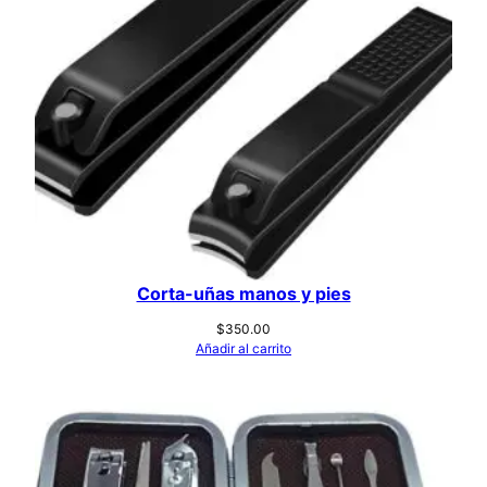
Corta-uñas manos y pies
$
350.00
Añadir al carrito