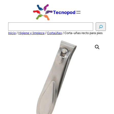
Saltar
al
Tecnopod
contenido
B
u
Inicio
/
Higiene y limpieza
/
Cortaúñas
/ Corta-uñas recto para pies
s
c
a
r