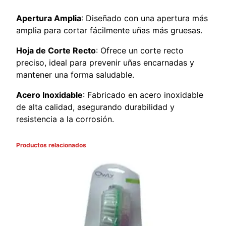
e
c
Apertura Amplia
: Diseñado con una apertura más
t
amplia para cortar fácilmente uñas más gruesas.
o
Hoja de Corte Recto
: Ofrece un corte recto
p
preciso, ideal para prevenir uñas encarnadas y
a
mantener una forma saludable.
r
a
Acero Inoxidable
: Fabricado en acero inoxidable
p
de alta calidad, asegurando durabilidad y
i
resistencia a la corrosión.
e
s
Productos relacionados
c
a
n
t
i
d
a