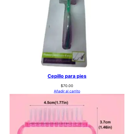
d
Cepillo para pies
$
70.00
Añadir al carrito