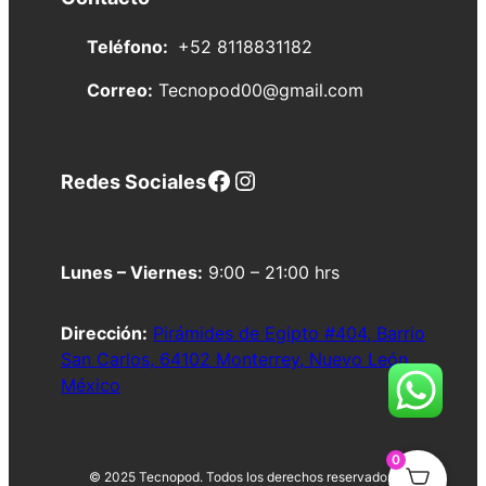
Teléfono:
+52 8118831182
Correo:
Tecnopod00@gmail.com
Facebook
Instagram
Redes Sociales
Lunes – Viernes:
9:00 – 21:00 hrs
Dirección:
Pirámides de Egipto #404, Barrio
San Carlos, 64102 Monte
r
rey, Nuevo León,
México
0
© 2025 Tecnopod. Todos los derechos reservados.