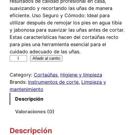
resultados de calidad profesional en casa,
suavizando y recortando las uñas de manera
eficiente. Uso Seguro y Cómodo: Ideal para
utilizar después de remojar los pies en agua tibia
y jabonosa para suavizar las uñas antes de cortar.
Estas características hacen del cortaúñas recto
para pies una herramienta esencial para el
cuidado adecuado de las uñas.
C
Añadir al carrito
o
r
Category:
Cortaúñas
, 
Higiene y limpieza
t
Brands:
Instrumentos de corte
, 
Limpieza y
a
mantenimiento
-
Descripción
u
ñ
Valoraciones (0)
a
s
Descripción
r