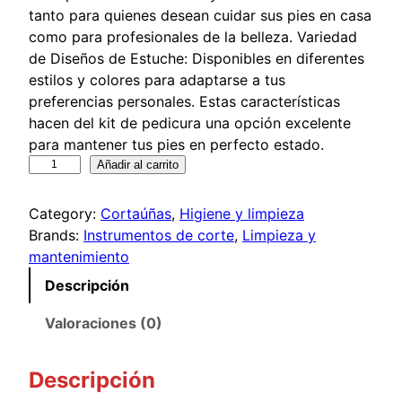
tanto para quienes desean cuidar sus pies en casa
como para profesionales de la belleza. Variedad
de Diseños de Estuche: Disponibles en diferentes
estilos y colores para adaptarse a tus
preferencias personales. Estas características
hacen del kit de pedicura una opción excelente
para mantener tus pies en perfecto estado.
K
Añadir al carrito
i
t
Category:
Cortaúñas
, 
Higiene y limpieza
p
Brands:
Instrumentos de corte
, 
Limpieza y
a
mantenimiento
r
Descripción
a
p
Valoraciones (0)
e
d
Descripción
i
c