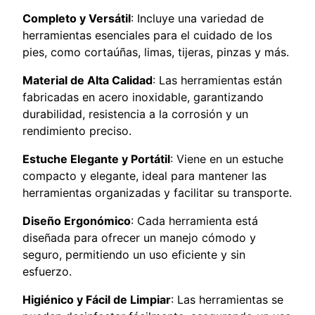
u
Completo y Versátil
: Incluye una variedad de
r
herramientas esenciales para el cuidado de los
o
pies, como cortaúñas, limas, tijeras, pinzas y más.
c
Material de Alta Calidad
: Las herramientas están
a
fabricadas en acero inoxidable, garantizando
n
durabilidad, resistencia a la corrosión y un
t
rendimiento preciso.
i
d
Estuche Elegante y Portátil
: Viene en un estuche
a
compacto y elegante, ideal para mantener las
d
herramientas organizadas y facilitar su transporte.
Diseño Ergonómico
: Cada herramienta está
diseñada para ofrecer un manejo cómodo y
seguro, permitiendo un uso eficiente y sin
esfuerzo.
Higiénico y Fácil de Limpiar
: Las herramientas se