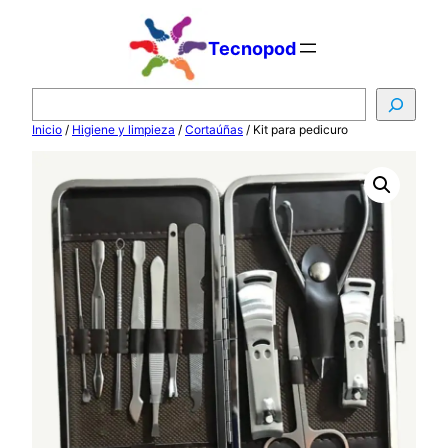
Saltar
al
Tecnopod
contenido
B
u
Inicio
/
Higiene y limpieza
/
Cortaúñas
/ Kit para pedicuro
s
c
a
r